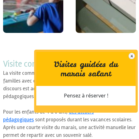
Visite commentée du marais salant
Visites guidées du
marais salant
La visite commentée en extérieur convient parfaitement aux
familles avec des enfants de plus de 7 ans. En effet le
discours est adapté aux plus jeunes et les supports
Pensez à réserver !
pédagogiques utilisés rendent la visite plus attractive.
Pour les enfants de 4 à 6 ans,
des ateliers
pédagogiques
sont proposés durant les vacances scolaires.
Après une courte visite du marais, une activité manuelle leur
permet de repartir avec un souvenir salé.