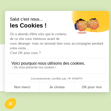
34 C, 34 Rue des Anciennes Salines,
17370 Le Grand-Village-Plage, France
NOUS LOCALISER