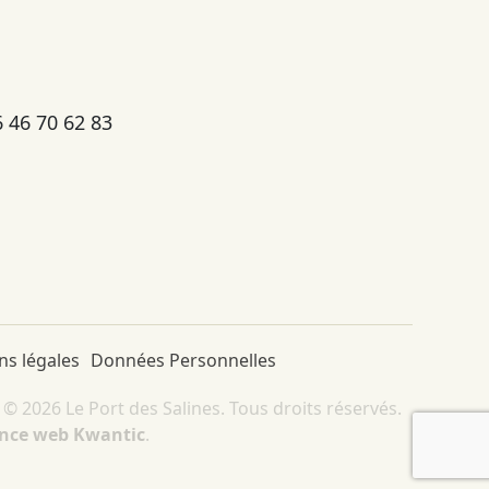
6 46 70 62 83
ns légales
Données Personnelles
 2026 Le Port des Salines. Tous droits réservés.
ence web Kwantic
.