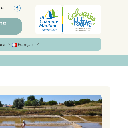
re
TEZ
ure
Français