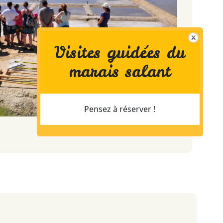
Visites guidées du
marais salant
Pensez à réserver !