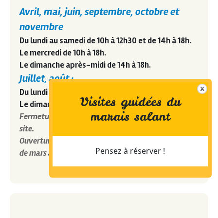
Avril, mai, juin, septembre, octobre et
novembre
Du lundi au samedi de
10h
à
12h30
et de
14h
à
18h
.
Le mercredi de
10h
à
18h.
Le dimanche après-midi de
14h
à
18h.
Juillet, août :
Du lundi au samedi de
10h
à
19h
.
Visites guidées du
Le dimanche après-midi de
14h
à
19h
.
marais salant
Fermeture de la billetterie 1h avant la fermeture du
site.
Ouverture possible pour les groupes sur réservation
Pensez à réserver !
de mars à octobre.